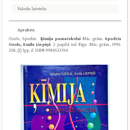
Valoda: latviešu
Apraksts
Ozols, Spodris.
Ķīmija pamatskolai
Māc. grām.
Spodris
Ozols, Emīls Liepiņš
3. papild. izd. Rīga : Māc. grām., 1996.
238, [1] lpp. il. ISBN 9984523764