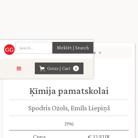
Sākumlapa
>
Eksaktās zinātnes. Tehnika
>
Grozs | Cart
0
Ķīmija pamatskolai
Spodris Ozols, Emīls Liepiņš
1996
Cena
€ 12 EUR