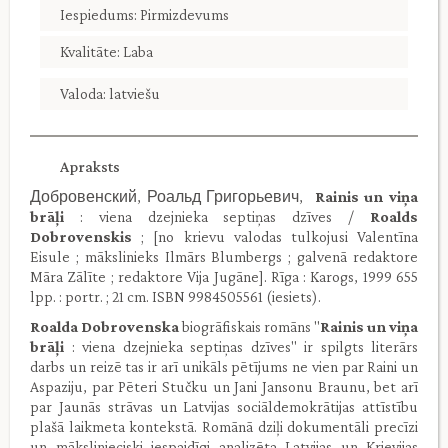
Iespiedums: Pirmizdevums
Kvalitāte: Laba
Valoda: latviešu
Apraksts
Добровенский, Роальд Григорьевич,
Rainis un viņa
brāļi
: viena dzejnieka septiņas dzīves /
Roalds
Dobrovenskis
; [no krievu valodas tulkojusi Valentīna
Eisule ; mākslinieks Ilmārs Blumbergs ; galvenā redaktore
Māra Zālīte ; redaktore Vija Jugāne]. Rīga : Karogs, 1999 655
lpp. : portr. ; 21 cm. ISBN 9984505561 (iesiets).
Roalda Dobrovenska
biogrāfiskais romāns ''
Rainis un viņa
brāļi
: viena dzejnieka septiņas dzīves'' ir spilgts literārs
darbs un reizē tas ir arī unikāls pētījums ne vien par Raini un
Aspaziju, par Pēteri Stučku un Jani Jansonu Braunu, bet arī
par Jaunās strāvas un Latvijas sociāldemokrātijas attīstību
plašā laikmeta kontekstā. Romānā dziļi dokumentāli precīzi
un mākslinieciski iespaidīgi analizēta Latvijas un Krievijas