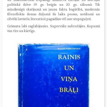
politiskā dzīve 19. gs. beigās un 20. gs. sākumā. Tik
mūsdienīgā skatījumā un jaunu faktu bagātībā, modernās
filozofiskās domas dziļumā šis laika posms, notikumi un
cilvēki latviešu literatūrā pagaidām vēl nav atspoguļoti.
Grāmata labi saglabājusies. Supervāks nobružājies. Kopumā
viss tīrs un kārtīgs.