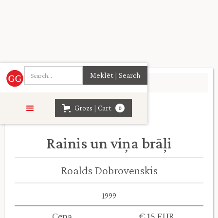
Sākumlapa
>
Daiļliteratūra
>
Grozs | Cart
0
Rainis un viņa brāļi
Roalds Dobrovenskis
1999
Cena
€ 15 EUR