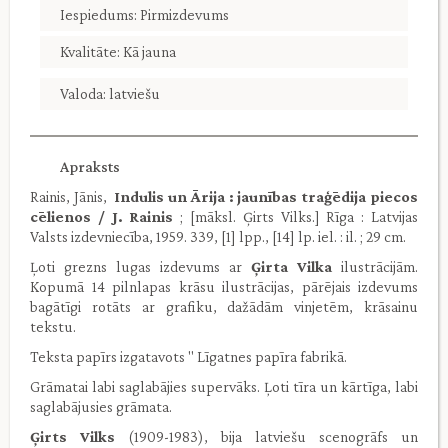
Iespiedums: Pirmizdevums
Kvalitāte: Kā jauna
Valoda: latviešu
Apraksts
Rainis, Jānis,
Indulis un Ārija : jaunības traģēdija piecos
cēlienos / J. Rainis
; [māksl. Ģirts Vilks.] Rīga : Latvijas
Valsts izdevniecība, 1959. 339, [1] lpp., [14] lp. iel. : il. ; 29 cm.
Ļoti grezns lugas izdevums ar
Ģirta Vilka
ilustrācijām.
Kopumā 14 pilnlapas krāsu ilustrācijas, pārējais izdevums
bagātīgi rotāts ar grafiku, dažādām vinjetēm, krāsainu
tekstu.
Teksta papīrs izgatavots " Līgatnes papīra fabrikā.
Grāmatai labi saglabājies supervāks. Ļoti tīra un kārtīga, labi
saglabājusies grāmata.
Ģirts Vilks
(1909-1983), bija latviešu scenogrāfs un