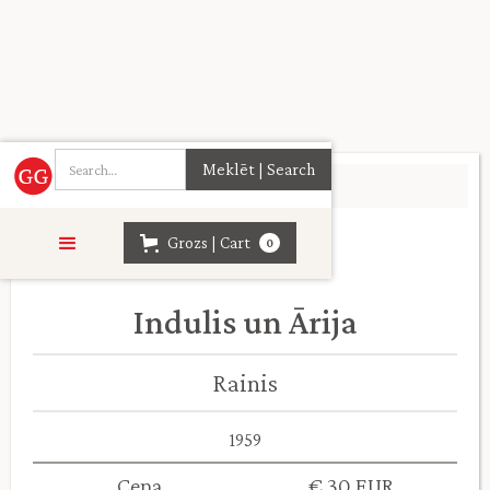
Sākumlapa
>
Daiļliteratūra
>
Grozs | Cart
0
Indulis un Ārija
Rainis
1959
Cena
€ 30 EUR