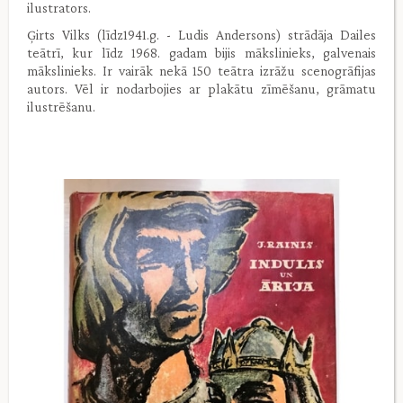
ilustrators.
Ģirts Vilks (līdz1941.g. - Ludis Andersons) strādāja Dailes
teātrī, kur līdz 1968. gadam bijis mākslinieks, galvenais
mākslinieks. Ir vairāk nekā 150 teātra izrāžu scenogrāfijas
autors. Vēl ir nodarbojies ar plakātu zīmēšanu, grāmatu
ilustrēšanu.