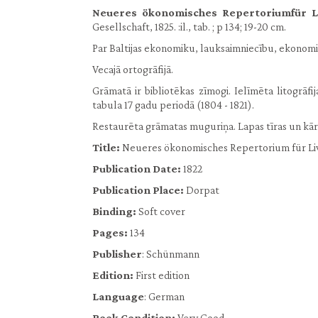
Neueres ökonomisches Repertoriumfür Li
Gesellschaft, 1825. :il., tab. ; p 134; 19-20 cm.
Par Baltijas ekonomiku, lauksaimniecību, ekonomi
Vecajā ortogrāfijā.
Grāmatā ir bibliotēkas zīmogi. Ielīmēta litogrāf
tabula 17 gadu periodā (1804 - 1821).
Restaurēta grāmatas muguriņa. Lapas tīras un kār
Title:
Neueres ökonomisches Repertorium für Li
Publication Date:
1822
Publication Place:
Dorpat
Binding:
Soft cover
Pages:
134
Publisher
: Schünmann
Edition:
First edition
Language
: German
Book Condition:
Very Good