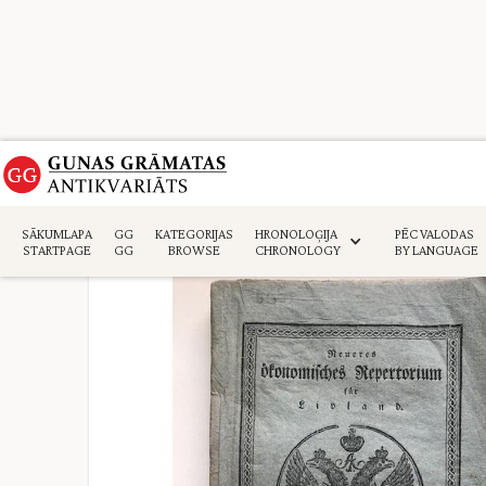
Sākumlapa
>
Periodika
>
SĀKUMLAPA
GG
KATEGORIJAS
HRONOLOĢIJA
PĒC VALODAS
STARTPAGE
GG
BROWSE
CHRONOLOGY
BY LANGUAGE