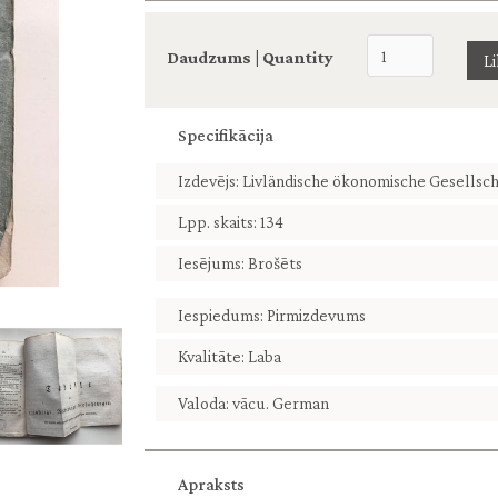
Daudzums | Quantity
Specifikācija
Izdevējs: Livländische ökonomische Gesellsch
Lpp. skaits: 134
Iesējums: Brošēts
Iespiedums: Pirmizdevums
Kvalitāte: Laba
Valoda: vācu. German
Apraksts