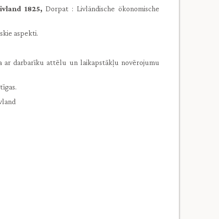
vland 1825,
Dorpat : Livländische ökonomische
skie aspekti.
ija ar darbarīku attēlu un laikapstākļu novērojumu
tīgas.
vland