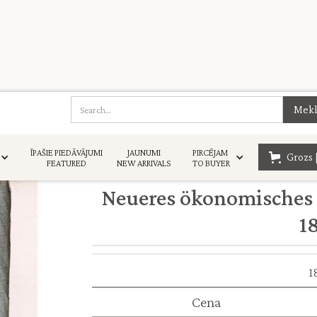
ĪPAŠIE PIEDĀVĀJUMI
JAUNUMI
PIRCĒJAM
Grozs 
FEATURED
NEW ARRIVALS
TO BUYER
Neueres ökonomisches 
1
1
Cena