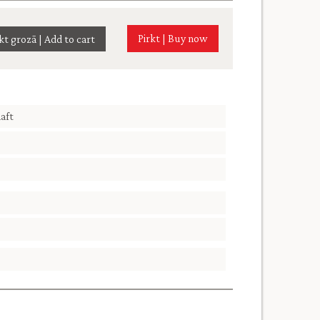
Pirkt | Buy now
aft