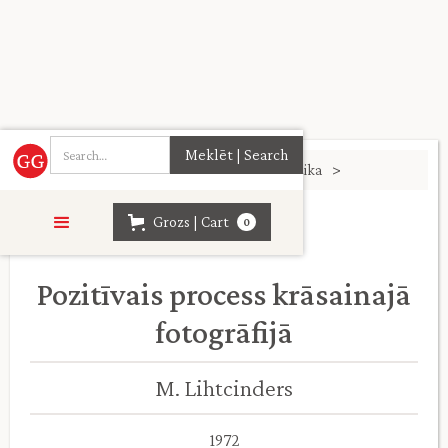
Sākumlapa
>
Māksla. Arhitektūra. Mūzika
>
Grozs | Cart
0
Pozitīvais process krāsainajā
fotogrāfijā
M. Lihtcinders
1972