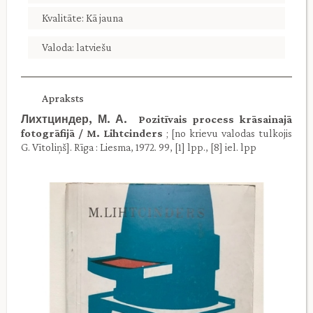
Kvalitāte: Kā jauna
Valoda: latviešu
Apraksts
Лихтциндер, М. А. Pozitīvais process krāsainajā
fotogrāfijā / M. Lihtcinders
; [no krievu valodas tulkojis
G. Vītoliņš]. Rīga : Liesma, 1972. 99, [1] lpp., [8] iel. lpp