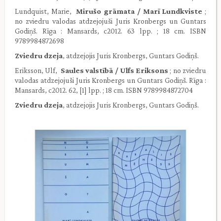
Lundquist, Marie,
Mirušo grāmata / Marī Lundkviste
;
no zviedru valodas atdzejojuši Juris Kronbergs un Guntars
Godiņš. Rīga : Mansards, c2012. 63 lpp. ; 18 cm. ISBN
9789984872698
Zviedru dzeja
, atdzejojis Juris Kronbergs, Guntars Godiņš.
Eriksson, Ulf,
Saules valstībā / Ulfs Eriksons
; no zviedru
valodas atdzejojuši Juris Kronbergs un Guntars Godiņš. Rīga :
Mansards, c2012. 62, [1] lpp. ; 18 cm. ISBN 9789984872704
Zviedru dzeja
, atdzejojis Juris Kronbergs, Guntars Godiņš.