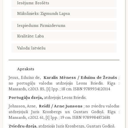
Iesējums: Brošēts
Mākslinieks: Zigmunds Lapsa
Iespiedums: Pirmizdevums
Kvalitāte: Laba
Valoda: latviešu
Apraksts
Jesus, Eduíno de,
Karalis Mēness / Eduīnu de Žezušs
;
no portugāļu valodas atdzejojis Leons Briedis. Rīga :
Mansards, c2013. 85, [1] lpp. ; 18 cm. ISBN 9789934120114
Portugāļu dzeja,
atdzejojis Leons Briedis.
Johnsson, Arne,
Reidž / Arne Junsons
; no zviedru valodas
atdzejojuši Juris Kronbergs un Guntars Godiņš. Rīga :
Mansards, c2012. 61, [1] lpp. ; 19 cm. ISBN 9789984872681
Zviedru dzeja
, atdzejojis Juris Kronbergs, Guntars Godiņš.