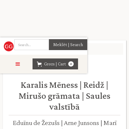
Sākumlapa
>
Daiļliteratūra
>
Grozs | Cart
0
Karalis Mēness | Reidž |
Mirušo grāmata | Saules
valstībā
Eduīnu de Žezušs | Arne Junsons | Marī