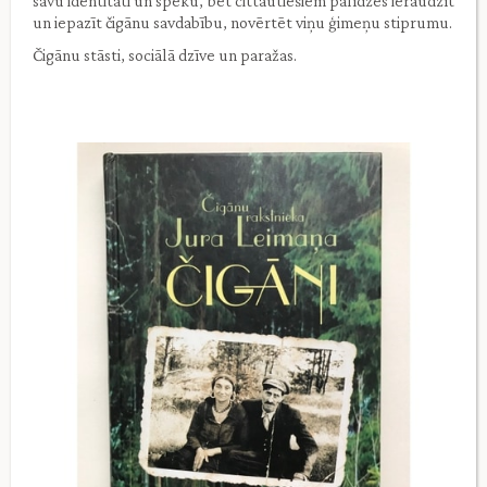
savu identitāti un spēku, bet cittautiešiem palīdzēs ieraudzīt
un iepazīt čigānu savdabību, novērtēt viņu ģimeņu stiprumu.
Čigānu stāsti, sociālā dzīve un paražas.