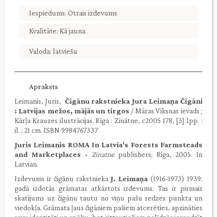
Iespiedums: Otrais izdevums
Kvalitāte: Kā jauna
Valoda: latviešu
Apraksts
Leimanis, Juris,
Čigānu rakstnieka Jura Leimaņa Čigāni
: Latvijas mežos, mājās un tirgos
/ Māras Vīksnas ievads ;
Kārļa Krauzes ilustrācijas. Rīga : Zinātne, c2005 178, [3] lpp. :
il. ; 21 cm. ISBN 9984767337
Juris Leimanis ROMA In Latvia's Forests Farmsteads
and Marketplaces -
Zinatne
publishers; Riga, 2005. In
Latvian.
Izdevums ir čigānu rakstnieka
J. Leimaņa
(1916-1973) 1939.
gadā izdotās grāmatas atkārtots izdevums. Tas ir pirmais
skatījums uz čigānu tautu no viņu pašu redzes punkta un
viedokļa. Grāmata ļaus čigāniem pašiem atcerēties, apzināties