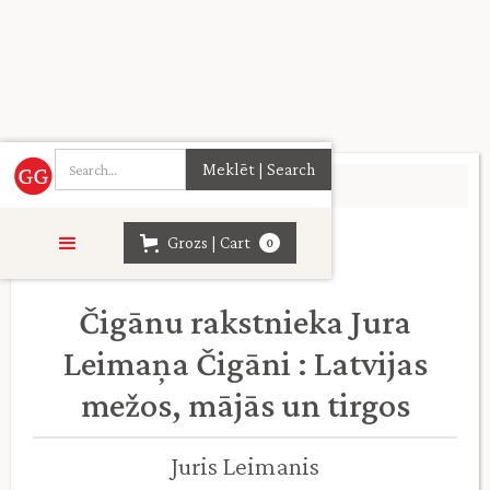
Sākumlapa
>
Folklora. Etnogrāfija
>
Grozs | Cart
0
Čigānu rakstnieka Jura
Leimaņa Čigāni : Latvijas
mežos, mājās un tirgos
Juris Leimanis