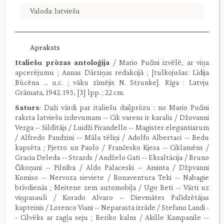
Valoda: latviešu
Apraksts
Italiešu prōzas antoloģija
/ Mario Pučini izvēlē, ar viņa
apcerējumu ; Annas Dārziņas redakcijā ; [tulkojušas: Līdija
Būcēna ... u.c. ; vāku zīmējis N. Strunke]. Rīga : Latvju
Grāmata, 1942. 193, [3] lpp. ; 22 cm.
Saturs
: Daži vārdi par italiešu daiļprōzu : no Mario Pučini
raksta latviešu izdevumam -- Cik varens ir karalis / Džovanni
Verga -- Sildītājs / Luidži Pirandello -- Magister elegantiarum
/ Alfredo Pandzini -- Māla tēliņi / Adolfo Albertaci -- Bedu
kapsēta ; Pjetro un Paolo / Frančesko Kjesa -- Ciklamēns /
Gracia Deleda -- Strazds / Andželo Gati -- Eksaltācija / Bruno
Čikoņani -- Pilnība / Aldo Palaceski -- Aminta / Džpvanni
Komiso -- Nervoza sieviete / Bonaventura Teki -- Nabagie
brīvdienās ; Meitene zem automobiļa / Ugo Beti -- Vārti uz
viņpasauli / Korado Alvaro -- Dievmātes Palīdzētājas
kapteinis / Lorenco Viani -- Neparasta izrāde / Stefano Landi -
- Cilvēks ar zagļa seju ; Beriko kalns / Akille Kampanile --