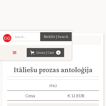
Sākumlapa
>
Daiļliteratūra
>
Grozs | Cart
0
Itāliešu prozas antoloģija
1942
Cena
€ 12 EUR