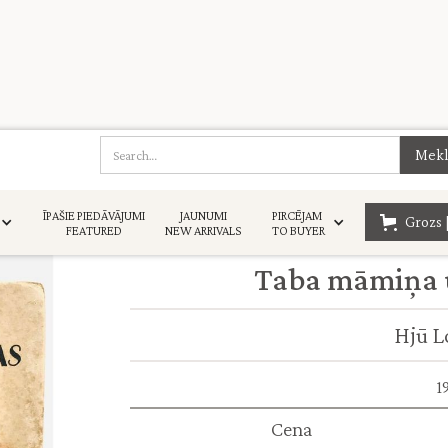
ĪPAŠIE PIEDĀVĀJUMI
JAUNUMI
PIRCĒJAM
Grozs 
FEATURED
NEW ARRIVALS
TO BUYER
Taba māmiņa u
Hjū L
1
Cena