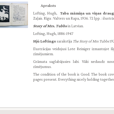
Apraksts
Lofting, Hugh,
Taba māmiņa un viņas drau
Zaļais. Rīga : Valters un Rapa, 1936. 72 lpp. : ilustrāc
Story of Mrs. Tubbs
in Latvian.
Lofting, Hugh, 1886-1947
Hjū Loftings
sarakstīja
The Story of Mrs Tubbs
192
Ilustrācijas veidojusi Lote Reiniger izmantojot 
zīmējumiem.
Grāmata saglabājusies labi. Vāki nedaudz nosm
zīmējumus.
The condition of the book is Good. The book cov
pages present. Everything nicely holding together