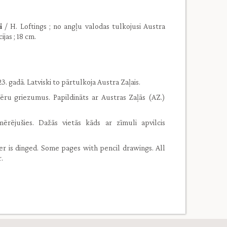
gi
/ H. Loftings ; no angļu valodas tulkojusi Austra
ijas ; 18 cm.
3. gadā. Latviski to pārtulkoja Austra Zaļais.
šķēru griezumus. Papildināts ar Austras Zaļās (AZ.)
ērējušies. Dažās vietās kāds ar zīmuli apvilcis
er is dinged. Some pages with pencil drawings. All
.