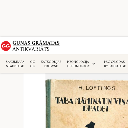
Sākumlapa
>
Daiļliteratūra
>
SĀKUMLAPA
GG
KATEGORIJAS
HRONOLOĢIJA
PĒC VALODAS
STARTPAGE
GG
BROWSE
CHRONOLOGY
BY LANGUAGE