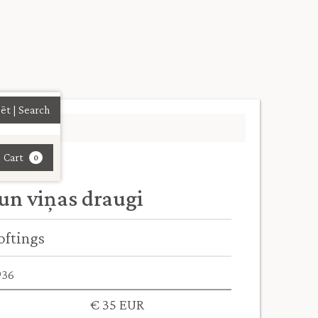
| Cart
0
n viņas draugi
oftings
936
€ 35 EUR