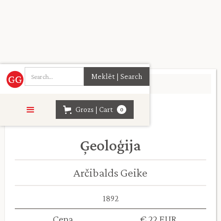
Sākumlapa
>
Daba. Lauksaimniecība
>
Grozs | Cart
0
Ģeoloģija
Arčibalds Geike
1892
Cena
€ 22 EUR