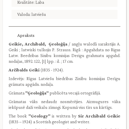
Kvalitāte: Laba
Valoda: latviešu
Apraksts
Geikie, Archibald, Ģeoloģija
/ angļu walodâ sarakstijis A.
Geiki ; latwiski tulkojis P. Strauss. Rigâ : Apgahdata no Rigas
Latw. Beedribas Sinibu komisijas Derigu grahmatu apgahd.
nodaļas, 1892. 122, [1] lpp. : il. ; 17 cm.
Arčibalds Geiki
(1835 - 1924).
Izdevējs: Rīgas Latviešu biedrības Zinību komisijas Derīgu
grāmatu apgādn. nodaļa.
Grāmata
''Ģeoloģija''
publicēta vecajā ortogrāfijā.
Grāmatas vāks nedaudz nosmērējies. Aizmugures vāka
iekšpusē daži veikalu zīmogi. Kopumā viss tīrs un kārtīgs.
The book
''Geology''
is written by
Sir Archibald Geikie
(1835 – 1924) a Scottish geologist and writer.