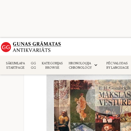
Sākumlapa
>
Māksla. Arhitektūra. Mūzika
>
SĀKUMLAPA
GG
KATEGORIJAS
HRONOLOĢIJA
PĒC VALODAS
STARTPAGE
GG
BROWSE
CHRONOLOGY
BY LANGUAGE