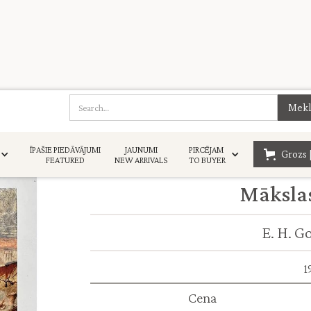
ĪPAŠIE PIEDĀVĀJUMI
JAUNUMI
PIRCĒJAM
Grozs 
FEATURED
NEW ARRIVALS
TO BUYER
Mākslas
E. H. G
1
Cena