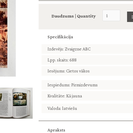
Daudzums | Quantity
Specifikācija
Izdevējs: Zvaigzne ABC
Lpp. skaits: 688
Iesējums: Cietos vākos
Iespiedums: Pirmizdevums
Kvalitāte: Kā jauna
Valoda: latviešu
Apraksts