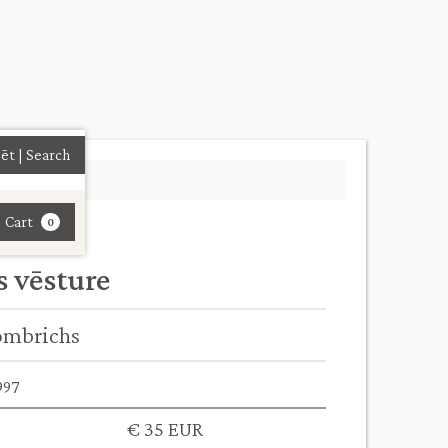
| Cart
0
 vēsture
ombrichs
997
€ 35 EUR