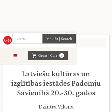
Sākumlapa
>
Vēsture
>
Grozs | Cart
0
Latviešu kultūras un
izglītības iestādes Padomju
Savienībā 20.-30. gados
Dzintra Vīksna