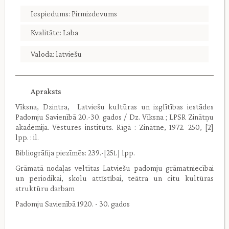
Iespiedums: Pirmizdevums
Kvalitāte: Laba
Valoda: latviešu
Apraksts
Vīksna, Dzintra, Latviešu kultūras un izglītības iestādes
Padomju Savienībā 20.-30. gados / Dz. Vīksna ; LPSR Zinātņu
akadēmija. Vēstures institūts. Rīgā : Zinātne, 1972. 250, [2]
lpp. : il.
Bibliogrāfija piezīmēs: 239.-[251.] lpp.
Grāmatā nodaļas veltītas Latviešu padomju grāmatniecībai
un periodikai, skolu attīstībai, teātra un citu kultūras
struktūru darbam
Padomju Savienībā 1920. - 30. gados