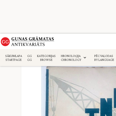
Sākumlapa
>
Kolekcijas
>
SĀKUMLAPA
GG
KATEGORIJAS
HRONOLOĢIJA
PĒC VALODAS
STARTPAGE
GG
BROWSE
CHRONOLOGY
BY LANGUAGE