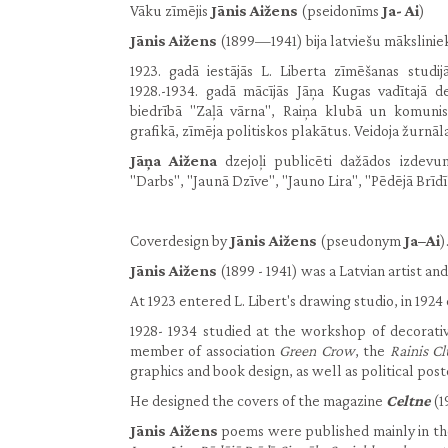
Vāku zīmējis
Jānis Aižens
(pseidonīms
Ja- Ai
)
Jānis Aižens
(1899—1941) bija latviešu māksliniek
1923. gadā iestājās L. Liberta zīmēšanas studij
1928.-1934. gadā mācījās Jāņa Kugas vadītajā d
biedrībā "Zaļā vārna", Raiņa klubā un komunis
grafikā, zīmēja politiskos plakātus. Veidoja žurnāl
Jāņa Aižena
dzejoļi publicēti dažādos izdevum
"Darbs", "Jaunā Dzīve", "Jauno Lira", "Pēdējā Brīdī
Coverdesign by
Jānis Aižens
(pseudonym
Ja–Ai
)
Jānis Aižens
(1899 - 1941) was a Latvian artist and
At 1923 entered L. Libert's drawing studio, in 192
1928- 1934 studied at the workshop of decorativ
member of association
Green Crow
, the
Rainis C
graphics and book design, as well as political post
He designed the covers of the magazine
Celtne
(1
Jānis Aižens
poems were published mainly in th