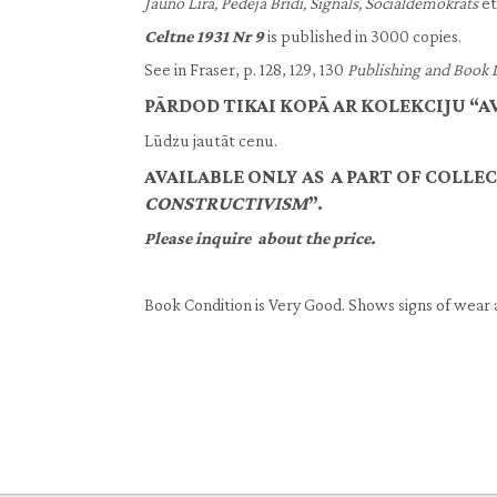
Jauno Lira, Pēdējā Brīdī, Signāls, Socialdemokrats
et
Celtne 1931 Nr 9
is published in 3000 copies.
See in Fraser, p. 128, 129, 130
Publishing and Book D
PĀRDOD TIKAI KOPĀ AR KOLEKCIJU “
Lūdzu jautāt cenu.
AVAILABLE ONLY AS A PART OF COLLE
CONSTRUCTIVISM
”.
Please inquire about the price.
Book Condition is Very Good. Shows signs of wear 