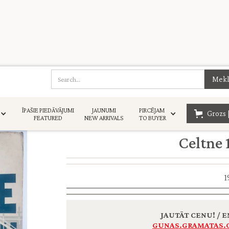
ĪPAŠIE PIEDĀVĀJUMI
JAUNUMI
PIRCĒJAM
Grozs 
FEATURED
NEW ARRIVALS
TO BUYER
Celtne 
1
JAUTĀT CENU! / E
GUNAS.GRAMATAS.