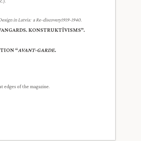
c.).
esign in Latvia: a Re-discovery1919-1940.
AVANGARDS. KONSTRUKTĪVISMS”.
CTION “
AVANT-GARDE.
at edges of the magazine.