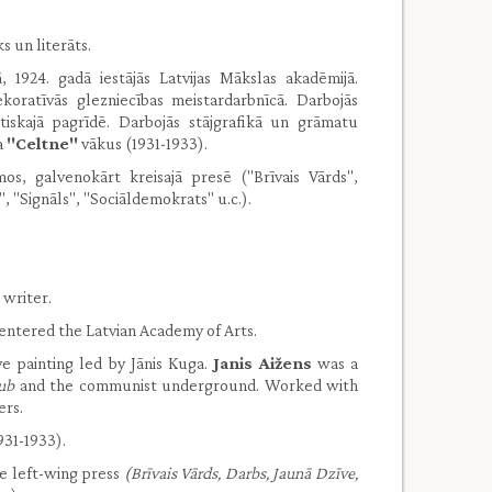
s un literāts.
ā, 1924. gadā iestājās Latvijas Mākslas akadēmijā.
ekoratīvās glezniecības meistardarbnīcā. Darbojās
tiskajā pagrīdē. Darbojās stājgrafikā un grāmatu
a
"Celtne"
vākus (1931-1933).
os, galvenokārt kreisajā presē ("Brīvais Vārds",
", "Signāls", "Sociāldemokrats" u.c.).
.
 writer.
4 entered the Latvian Academy of Arts.
e painting led by Jānis Kuga.
Janis Aižens
was a
lub
and the communist underground. Worked with
ers.
931-1933).
e left-wing press
(Brīvais Vārds, Darbs, Jaunā Dzīve,