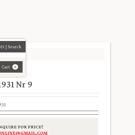
| Cart
0
1931 Nr 9
931
NQUIRE FOR PRICE!
ONLINE@GMAIL.COM