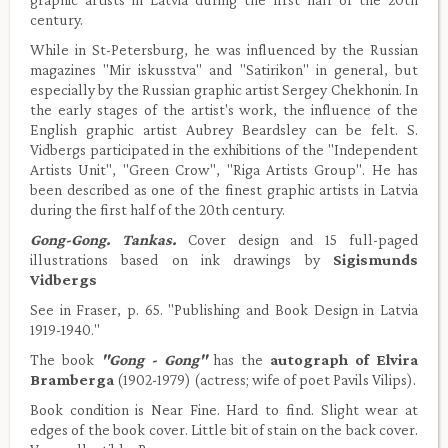
century.
While in St-Petersburg, he was influenced by the Russian
magazines "Mir iskusstva" and "Satirikon" in general, but
especially by the Russian graphic artist Sergey Chekhonin. In
the early stages of the artist's work, the influence of the
English graphic artist Aubrey Beardsley can be felt. S.
Vidbergs participated in the exhibitions of the "Independent
Artists Unit", "Green Crow", "Riga Artists Group". He has
been described as one of the finest graphic artists in Latvia
during the first half of the 20th century.
Gong-Gong. Tankas.
Cover design and 15 full-paged
illustrations based on ink drawings by
Sigismunds
Vidbergs
See in Fraser, p. 65. "Publishing and Book Design in Latvia
1919-1940."
The book
"Gong - Gong"
has the
autograph of Elvira
Bramberga
(1902-1979) (actress; wife of poet Pavils Vilips).
Book condition is Near Fine. Hard to find. Slight wear at
edges of the book cover. Little bit of stain on the back cover.