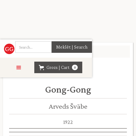
Sākumlapa
>
Kolekcijas
>
Grozs | Cart
0
Gong-Gong
Arveds Švābe
1922