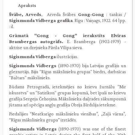
Apraksts
Švābe, Arveds
, Arveda Švābes
Gong-Gong
: tankas /
Sigismunda Vidberga grafika
. Rīga : Vaiņags, 1922. 64 lpp.
: il.
Grāmatā ''Gong - Gong'' ierakstīts Elvīras
Brambergas autogrāfs.
E. Bramberga (1902-1979) -
aktrise un dzejnieka Pāvila Vīlipa sieva.
Sigismunda Vidberga
ilustrācijas.
Sigismunds Vidbergs
(1890-1970) bija Latvijas grafiķis un
gleznotājs. Bijis "Rīgas mākslinieku grupas" biedrs, darbnīcas
"Baltars" mākslinieks.
Būdams Petrogradā, ietekmējies no krievu žurnālu "Mir
iskusstva" un "Satirikon" grupas kopumā, bet īpaši no krievu
grafiķa Sergeja Čehoņina. Mākslinieka daiļrades sākumposmā
jūtama arī spēcīga angļu grafiķa Obrija Bīrdslija ietekme.
Piedalījies “Neatkarīgo mākslinieku vienības”, „Zaļā vārna”,
“Rīgas mākslinieku grupa” izstādēs.
Sigismunds Vidbergs
(1890-1970) was one of the finest
graphic artists in Latvia during the first half of the 20th