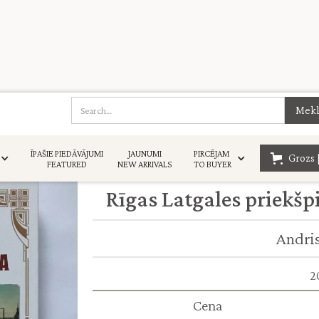
ĪPAŠIE PIEDĀVĀJUMI
JAUNUMI
PIRCĒJAM
Grozs 
FEATURED
NEW ARRIVALS
TO BUYER
Rīgas Latgales priekšp
Andri
2
Cena