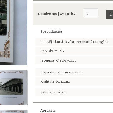
Daudzums | Quantity
Specifikācija
Izdevējs: Latvijas vēstures institūta apgāds
Lpp. skaits: 277
Iesējums: Cietos vākos
Iespiedums: Pirmizdevums
Kvalitāte: Kā jauna
Valoda: latviešu
Apraksts