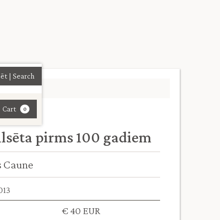
| Cart
0
ilsēta pirms 100 gadiem
s Caune
013
€ 40 EUR