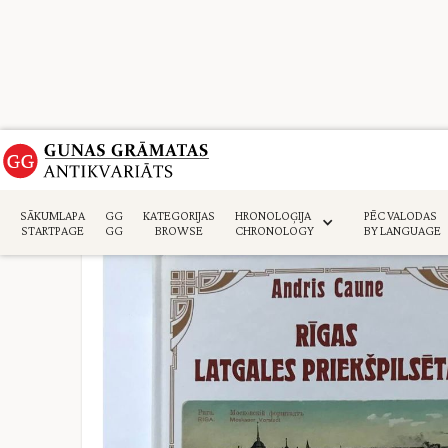
Sākumlapa
>
Vēsture
>
SĀKUMLAPA
GG
KATEGORIJAS
HRONOLOĢIJA
PĒC VALODAS
STARTPAGE
GG
BROWSE
CHRONOLOGY
BY LANGUAGE