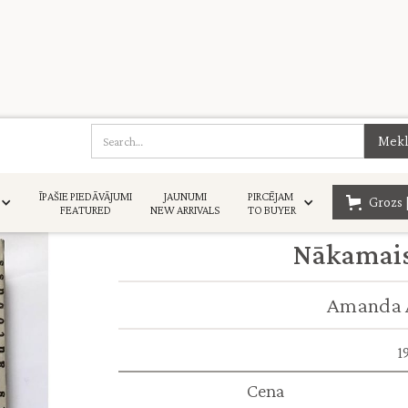
ĪPAŠIE PIEDĀVĀJUMI
JAUNUMI
PIRCĒJAM
Grozs 
FEATURED
NEW ARRIVALS
TO BUYER
Nākamais
Amanda A
1
Cena