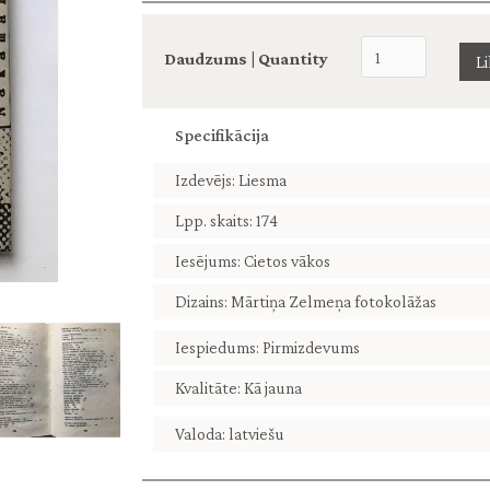
Daudzums | Quantity
Specifikācija
Izdevējs: Liesma
Lpp. skaits: 174
Iesējums: Cietos vākos
Dizains: Mārtiņa Zelmeņa fotokolāžas
Iespiedums: Pirmizdevums
Kvalitāte: Kā jauna
Valoda: latviešu