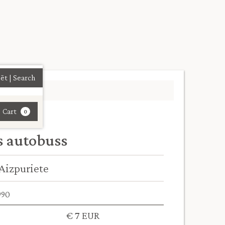
| Cart
0
 autobuss
izpuriete
990
€ 7 EUR