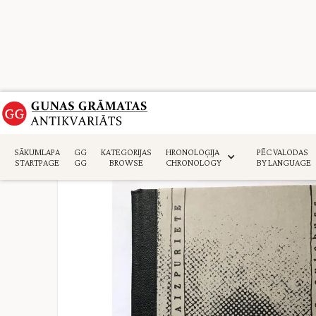
Sākumlapa
>
Daiļliteratūra
>
SĀKUMLAPA
GG
KATEGORIJAS
HRONOLOĢIJA
PĒC VALODAS
STARTPAGE
GG
BROWSE
CHRONOLOGY
BY LANGUAGE