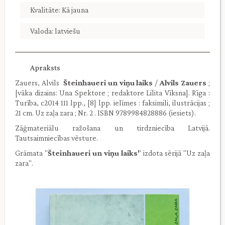
Kvalitāte: Kā jauna
Valoda: latviešu
Apraksts
Zauers, Alvils
Šteinhaueri un viņu laiks
/
Alvils Zauers
;
[vāka dizains: Una Spektore ; redaktore Lilita Vīksna]. Rīga :
Turība, c2014 111 lpp., [8] lpp. ielīmes : faksimili, ilustrācijas ;
21 cm. Uz zaļa zara ; Nr. 2 . ISBN 9789984828886 (iesiets).
Zāģmateriālu ražošana un tirdzniecība Latvijā.
Tautsaimniecības vēsture.
Grāmata ''
Šteinhaueri un viņu laiks'
' izdota sērijā ''Uz zaļa
zara".