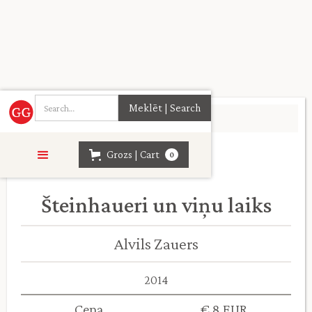
Sākumlapa
>
Vēsture
>
Grozs | Cart
0
Šteinhaueri un viņu laiks
Alvils Zauers
2014
Cena
€ 8 EUR