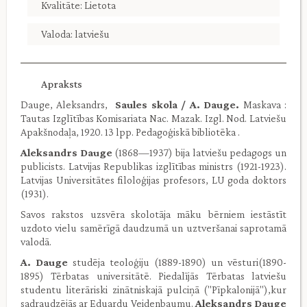
Kvalitāte: Lietota
Valoda: latviešu
Apraksts
Dauge, Aleksandrs,
Saules skola / A. Dauge.
Maskava :
Tautas Izglītības Komisariata Nac. Mazak. Izgl. Nod. Latviešu
Apakšnodaļa, 1920. 13 lpp. Pedagoģiskā bibliotēka .
Aleksandrs Dauge
(1868—1937) bija latviešu pedagogs un
publicists. Latvijas Republikas izglītības ministrs (1921-1923).
Latvijas Universitātes filoloģijas profesors, LU goda doktors
(1931).
Savos rakstos uzsvēra skolotāja māku bērniem iestāstīt
uzdoto vielu samērīgā daudzumā un uztveršanai saprotamā
valodā.
A. Dauge
studēja teoloģiju (1889-1890) un vēsturi(1890-
1895) Tērbatas universitātē. Piedalījās Tērbatas latviešu
studentu literāriski zinātniskajā pulciņā ("Pīpkalonijā"),kur
sadraudzējās ar Eduardu Veidenbaumu.
Aleksandrs Dauge