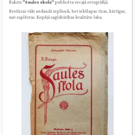
Raksts
''Saules skola''
publicēta vecajā ortogrāfijā.
Brošūras vāki nedaudz ieplīsuši, bet iekšlapas tīras, kārtīgas,
nav saplēstas. Kopējā saglabātības kvalitāte laba.