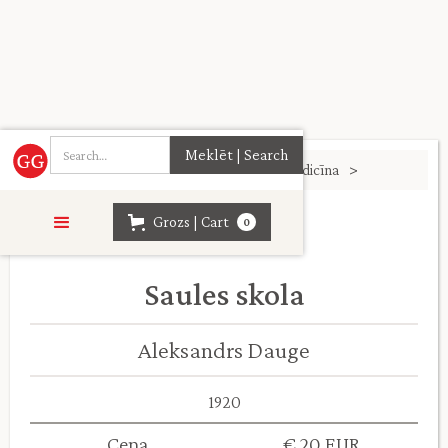
Sākumlapa
>
Cilvēks un sabiedrība. Medicīna
>
Grozs | Cart
0
Saules skola
Aleksandrs Dauge
1920
Cena
€ 20 EUR