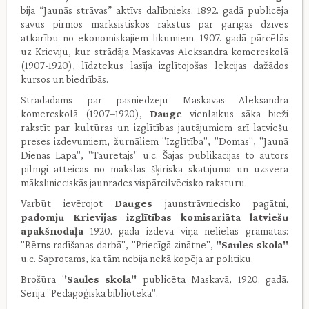
bija “Jaunās strāvas” aktīvs dalībnieks. 1892. gadā publicēja
savus pirmos marksistiskos rakstus par garīgās dzīves
atkarību no ekonomiskajiem likumiem. 1907. gadā pārcēlās
uz Krieviju, kur strādāja Maskavas Aleksandra komercskolā
(1907-1920), līdztekus lasīja izglītojošas lekcijas dažādos
kursos un biedrībās.
Strādādams par pasniedzēju Maskavas Aleksandra
komercskolā (1907–1920),
Dauge
vienlaikus sāka bieži
rakstīt par kultūras un izglītības jautājumiem arī latviešu
preses izdevumiem, žurnāliem "Izglītība", "Domas", "Jaunā
Dienas Lapa", "Taurētājs" u.c. Šajās publikācijās to autors
pilnīgi atteicās no mākslas šķiriskā skatījuma un uzsvēra
mākslinieciskās jaunrades vispārcilvēcisko raksturu.
Varbūt ievērojot
Dauges
jaunstrāvniecisko pagātni,
padomju Krievijas izglītības komisariāta latviešu
apakšnodaļa
1920. gadā izdeva viņa nelielas grāmatas:
"Bērns radīšanas darbā", "Priecīgā zinātne",
"Saules skola"
u.c. Saprotams, ka tām nebija nekā kopēja ar politiku.
Brošūra '
'Saules skola"
publicēta Maskavā, 1920. gadā.
Sērija "Pedagoģiskā bibliotēka".