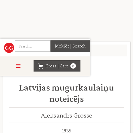
Sākumlapa
>
Daba. Lauksaimniecība
>
Grozs | Cart
0
Latvijas mugurkaulaiņu
noteicējs
Aleksandrs Grosse
1935