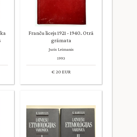
oka
Franču licejs 1921 - 1940. Otrā
s
grāmata
Juris Leimanis
1993
€ 20 EUR