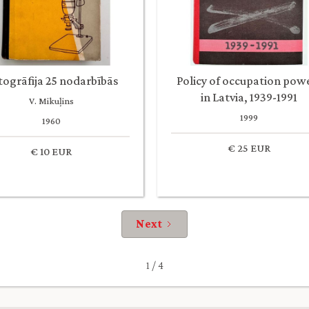
togrāfija 25 nodarbībās
Policy of occupation pow
in Latvia, 1939-1991
V. Mikuļins
1999
1960
€ 25 EUR
€ 10 EUR
Next
1 / 4