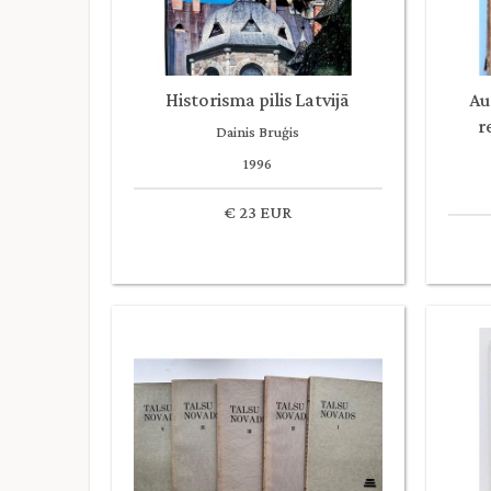
Historisma pilis Latvijā
Au
r
Dainis Bruģis
1996
€ 23 EUR