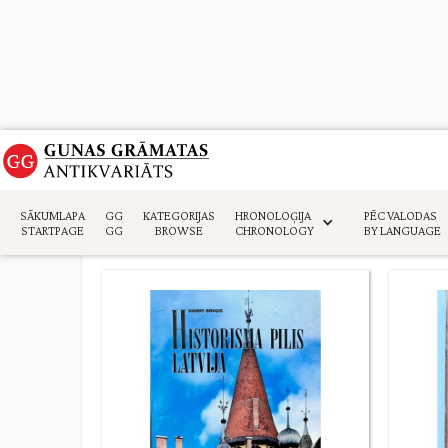
SĀKUMLAPA
GG
KATEGORIJAS
HRONOLOĢIJA
PĒC VALODAS
STARTPAGE
GG
BROWSE
CHRONOLOGY
BY LANGUAGE