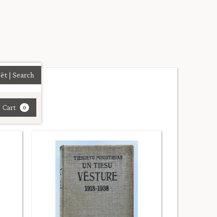
| Cart
0