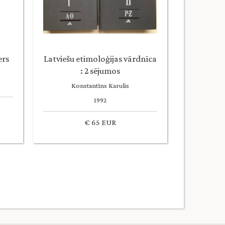
ers
Latviešu etimoloģijas vārdnīca
: 2 sējumos
Konstantīns Karulis
1992
€ 65 EUR