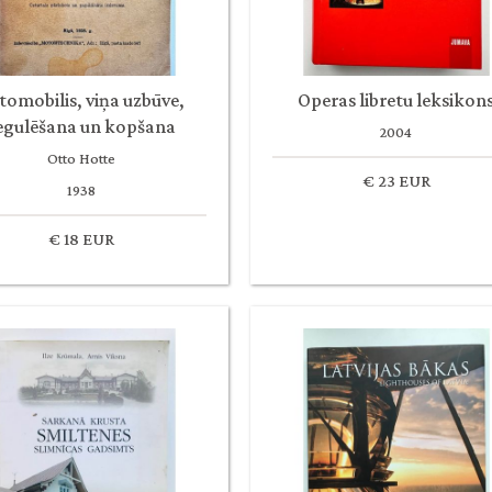
tomobilis, viņa uzbūve,
Operas libretu leksikon
egulēšana un kopšana
2004
Otto Hotte
€ 23 EUR
1938
€ 18 EUR