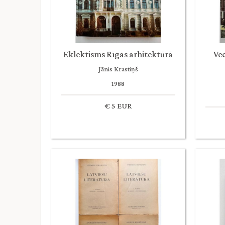
Eklektisms Rīgas arhitektūrā
Vec
Jānis Krastiņš
1988
€ 5 EUR