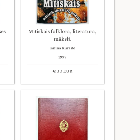
ses
Mītiskais folklorā, literatūrā,
mākslā
Janīna Kursīte
1999
€ 30 EUR