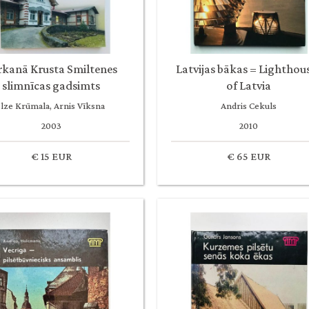
rkanā Krusta Smiltenes
Latvijas bākas = Lighthou
slimnīcas gadsimts
of Latvia
Ilze Krūmala, Arnis Vīksna
Andris Cekuls
2003
2010
€ 15 EUR
€ 65 EUR