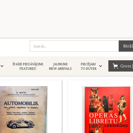
Next
ĪPAŠIE PIEDĀVĀJUMI
JAUNUMI
PIRCĒJAM
Grozs 
1 / 4
FEATURED
NEW ARRIVALS
TO BUYER