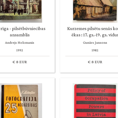
rīga - pilsētbūvniecības
Kurzemes pilsētu senās k
ansamblis
ēkas : 17. gs.-19. gs. vidu
Andrejs Holcmanis
Gunārs Jansons
1992
1982
€ 8 EUR
€ 8 EUR